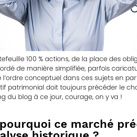
feuille 100 % actions, de la place des oblig
rdé de manière simplifiée, parfois caricatur
 l’ordre conceptuel dans ces sujets en par
f patrimonial doit toujours précéder le choi
ong du blog à ce jour, courage, on y va !
 pourquoi ce marché préd
alyse historique ?