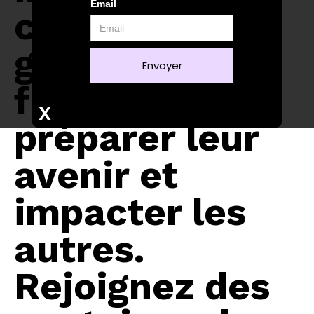
Email
comme le 1%,
gérer leurs
finances,
X
préparer leur
avenir et
impacter les
autres.
Rejoignez des