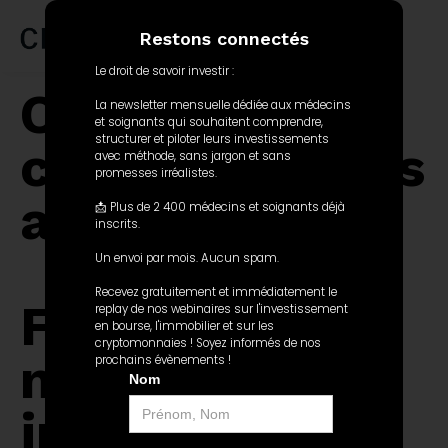
Restons connectés
NOTRE MISSION
Le droit de savoir investir :
Organisez la
La newsletter mensuelle dédiée aux médecins
et soignants qui souhaitent comprendre,
structurer et piloter leurs investissements
cré
at
ion de vos
avec méthode, sans jargon et sans
promesses irréalistes.
actifs.
📩 Plus de 2 400 médecins et soignants déjà
inscrits.
Un envoi par mois. Aucun spam.
Recevez gratuitement et immédiatement le
Former les
replay de nos webinaires sur l'investissement
en bourse, l'immobilier et sur les
cryptomonnaies ! Soyez informés de nos
médecins à
prochains évènements !
Nom
investir