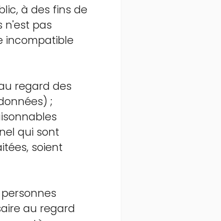
blic, à des fins de
s n'est pas
e incompatible
 au regard des
 données) ;
raisonnables
nel qui sont
itées, soient
s personnes
aire au regard