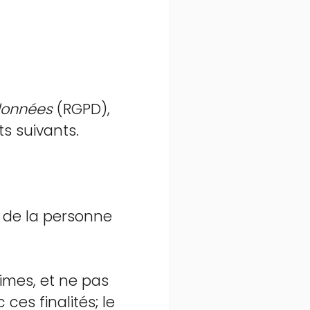
données
(RGPD),
s suivants.
d de la personne
times, et ne pas
ces finalités; le