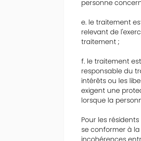
personne concern
e. le traitement e
relevant de l'exer
traitement ;
f. le traitement es
responsable du tr
intérêts ou les l
exigent une prot
lorsque la person
Pour les résidents 
se conformer à l
incohérences ent