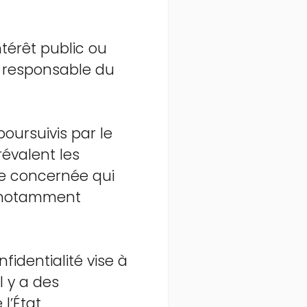
ntérêt public ou
le responsable du
poursuivis par le
évalent les
ne concernée qui
, notamment
nfidentialité vise à
’il y a des
 l’État