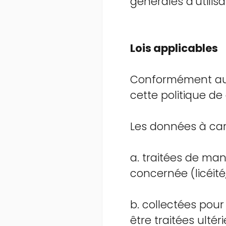
générales d’utilisa
Lois applicables
Conformément a
cette politique de
Les données à car
a. traitées de man
concernée (licéité
b. collectées pour 
être traitées ulté