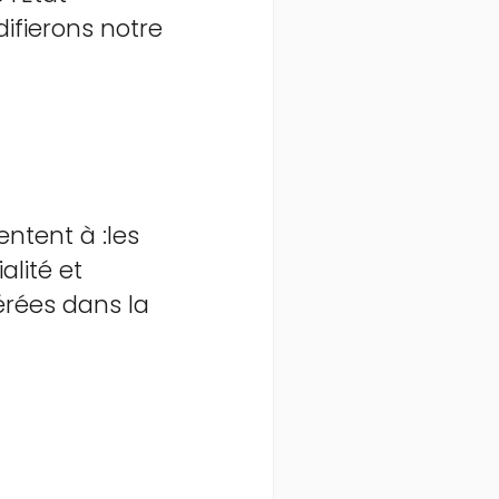
ifierons notre
entent à :les
alité et
mérées dans la