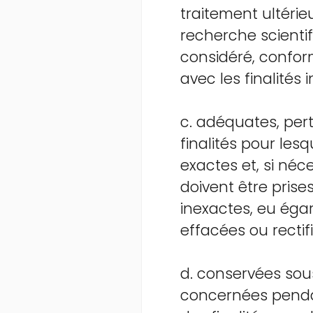
traitement ultérieu
recherche scientif
considéré, confor
avec les finalités i
c. adéquates, pert
finalités pour les
exactes et, si néc
doivent être pris
inexactes, eu égard
effacées ou rectif
d. conservées sou
concernées penda