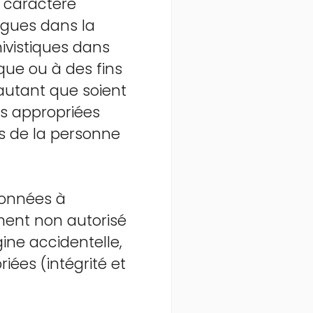
à caractère
ngues dans la
hivistiques dans
ique ou à des fins
 autant que soient
s appropriées
és de la personne
données à
ement non autorisé
igine accidentelle,
iées (intégrité et