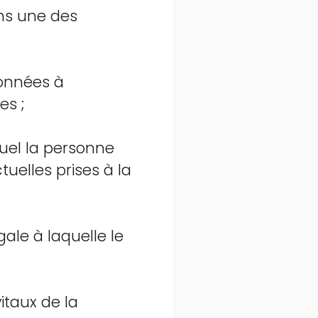
ins une des
données à
es ;
quel la personne
uelles prises à la
gale à laquelle le
itaux de la