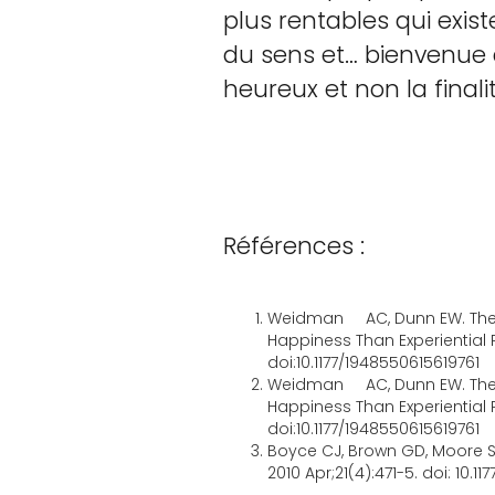
plus rentables qui exist
du sens et… bienvenue dan
heureux et non la finalit
Références :
Weidman AC, Dunn EW. The U
Happiness Than Experiential
doi:10.1177/1948550615619761
Weidman AC, Dunn EW. The U
Happiness Than Experiential
doi:10.1177/1948550615619761
Boyce CJ, Brown GD, Moore S
2010 Apr;21(4):471-5. doi: 10