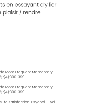
ts en essayant d’y lier
 plaisir / rendre
vide More Frequent Momentary
16;7(4):390-399.
vide More Frequent Momentary
16;7(4):390-399.
life satisfaction. Psychol Sci.