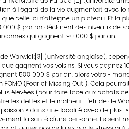
universitaire de Purdue [2] (université amé
ction à l'égard de la vie augmentait avec le
 que celle-ci n'atteigne un plateau. Et la 
 000 $ par an déclarent des niveaux de sat
personnes qui gagnent 90 000 $ par an.
 de Warwick[3] (université anglaise), cepen
e que gagnent vos voisins. Si vous gagnez 
gnent 500 000 $ par an, alors votre « manqu
FOMO (Fear of Missing Out ). Cela pourrai
us élevées (pour faire face aux achats de vo
ntre les dettes et le malheur. L'étude de W
s poisson » dans une localité avec de plus «
ivement la santé d'une personne. Le sentim
ir attaquer nos cellules par le stress qu’il