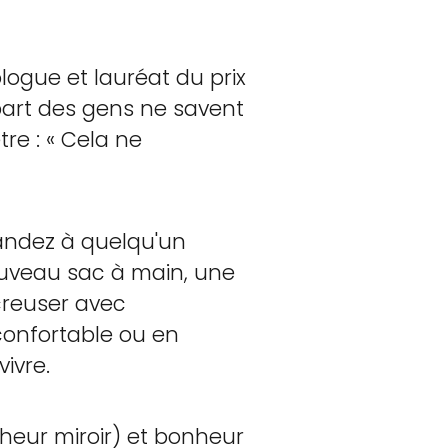
ogue et lauréat du prix
part des gens ne savent
re : « Cela ne
andez à quelqu'un
nouveau sac à main, une
creuser avec
, confortable ou en
vivre.
heur miroir) et bonheur