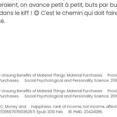
eraient, on avance petit à petit, buts par bu
s le kiff ! 😊 C'est le chemin qui doit faire
é.
nsung Benefits of Material Things: Material Purchases Pro
 Purchases. Social Psychological and Personality Science. 20
nsung Benefits of Material Things: Material Purchases Pro
 Purchases. Social Psychological and Personality Science. 20
C. Money and happiness: rank of income, not income, affects 
.1177/0956797610362671. Epub 2010 Feb 18. PMID: 20424085.