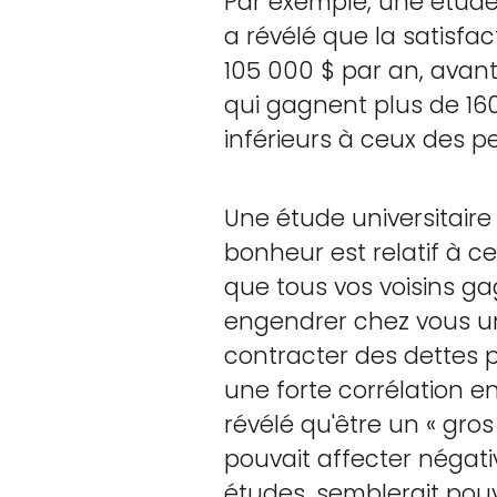
Par exemple, une étude 
a révélé que la satisfa
105 000 $ par an, avant
qui gagnent plus de 160
inférieurs à ceux des 
Une étude universitaire
bonheur est relatif à c
que tous vos voisins ga
engendrer chez vous un 
contracter des dettes pl
une forte corrélation e
révélé qu'être un « gro
pouvait affecter négat
études, semblerait pouvo