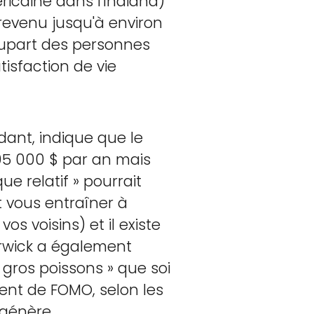
ricaine dans l'Indiana)
 revenu jusqu'à environ
plupart des personnes
isfaction de vie
dant, indique que le
105 000 $ par an mais
e relatif » pourrait
t vous entraîner à
s voisins) et il existe
arwick a également
 gros poissons » que soi
ent de FOMO, selon les
 génère.