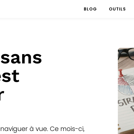
BLOG
OUTILS
 sans
est
r
t naviguer à vue. Ce mois-ci,