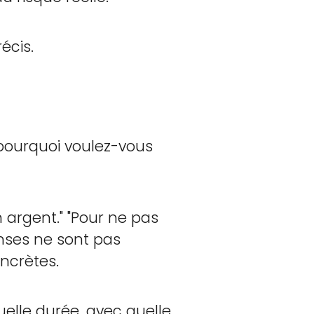
écis.
pourquoi voulez-vous
 argent." "Pour ne pas
onses ne sont pas
oncrètes.
quelle durée, avec quelle