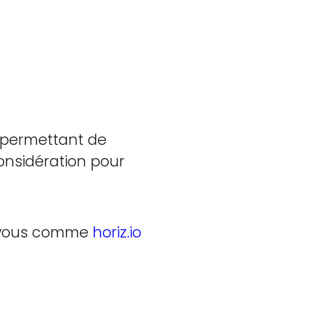
r permettant de
onsidération pour
ur vous comme
horiz.io