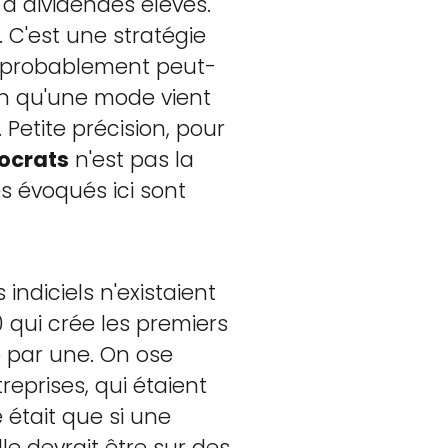
 à dividendes élevés.
. C'est une stratégie
ez probablement peut-
ion qu'une mode vient
 Petite précision, pour
tocrats
n'est pas la
es évoqués ici sont
ndiciels n'existaient
 qui crée les premiers
ne par une. On ose
reprises, qui étaient
 était que si une
le devrait être sur des