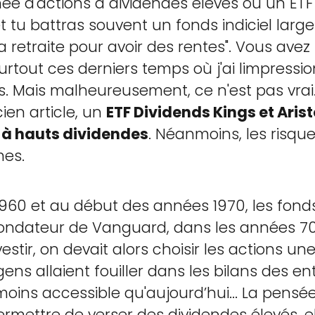
ée d'actions à dividendes élevés ou un ETF
t tu battras souvent un fonds indiciel large
a retraite pour avoir des rentes". Vous av
urtout ces derniers temps où j'ai limpress
s. Mais malheureusement, ce n'est pas vrai.
cien article, un
ETF Dividends Kings et Aris
 à hauts dividendes
. Néanmoins, les risqu
es.
960 et au début des années 1970, les fonds i
 fondateur de Vanguard, dans les années 70
nvestir, on devait alors choisir les actions u
ns allaient fouiller dans les bilans des ent
oins accessible qu'aujourd’hui... La pensée
ermettre de verser des dividendes élevés, el