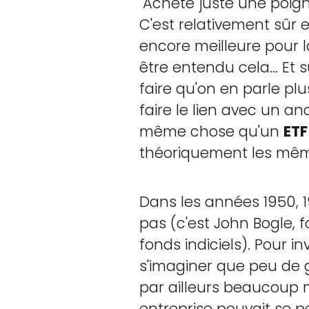
"Achète juste une poign
C'est relativement sûr e
encore meilleure pour l
être entendu cela… Et s
faire qu'on en parle plu
faire le lien avec un an
même chose qu'un
ETF
théoriquement les mêm
Dans les années 1950, 1
pas (c'est John Bogle,
fonds indiciels). Pour i
s'imaginer que peu de ge
par ailleurs beaucoup m
entreprise pouvait se p