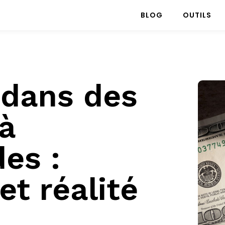
BLOG
OUTILS
 dans des
 à
es :
t réalité